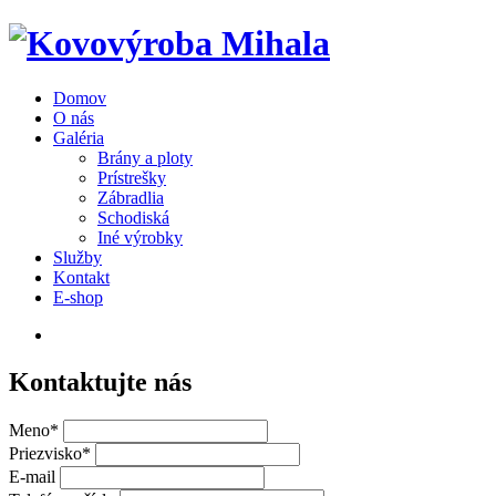
Domov
O nás
Galéria
Brány a ploty
Prístrešky
Zábradlia
Schodiská
Iné výrobky
Služby
Kontakt
E-shop
Kontaktujte nás
Meno*
Priezvisko*
E-mail